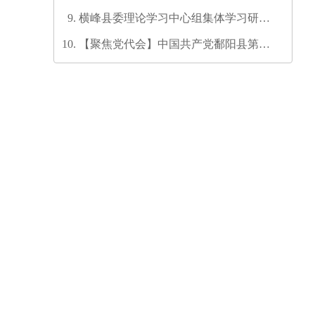
发培训师资培训班圆满结业
横峰县委理论学习中心组集体学习研讨
会召开
【聚焦党代会】中国共产党鄱阳县第十
六次代表大会代表团召集人会议召开