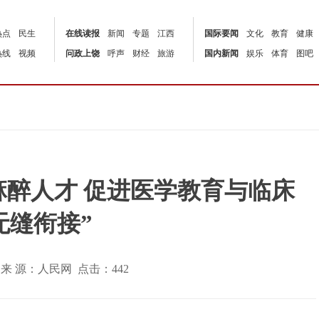
热点
民生
在线读报
新闻
专题
江西
国际要闻
文化
教育
健康
热线
视频
问政上饶
呼声
财经
旅游
国内新闻
娱乐
体育
图吧
醉人才 促进医学教育与临床
无缝衔接”
:57 | 来 源：人民网 点击：
442