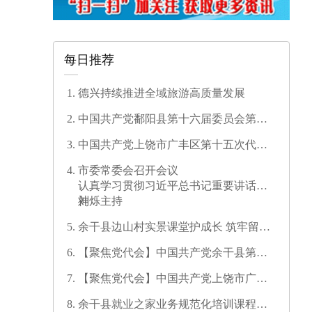
每日推荐
德兴持续推进全域旅游高质量发展
中国共产党鄱阳县第十六届委员会第一
次全体会议召开
中国共产党上饶市广丰区第十五次代表
大会开幕
市委常委会召开会议
认真学习贯彻习近平总书记重要讲话精
神
刘烁主持
余干县边山村实景课堂护成长 筑牢留守
儿童暑期安全防线
【聚焦党代会】中国共产党余干县第十
七次代表大会开幕
【聚焦党代会】中国共产党上饶市广信
区第三次代表大会胜利闭幕
余干县就业之家业务规范化培训课程开