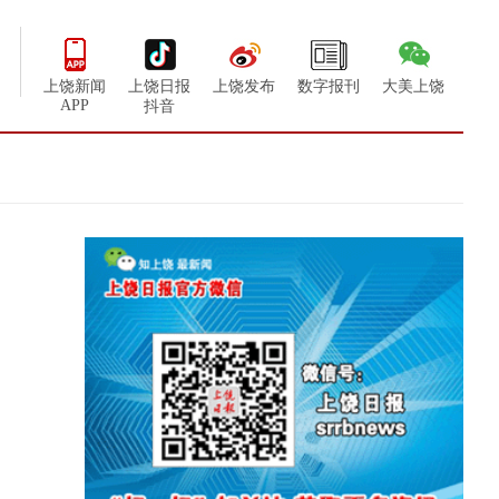
上饶新闻
上饶日报
上饶发布
数字报刊
大美上饶
APP
抖音