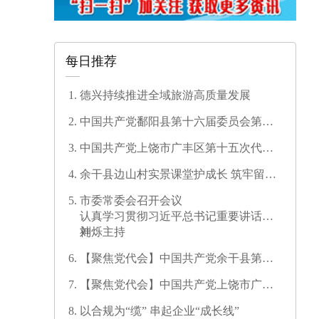
每日推荐
德兴持续推进全域旅游高质量发展
中国共产党鄱阳县第十六届委员会第一
次全体会议召开
中国共产党上饶市广丰区第十五次代表
大会开幕
余干县边山村实景课堂护成长 筑牢留守
儿童暑期安全防线
市委常委会召开会议
认真学习贯彻习近平总书记重要讲话精
神
刘烁主持
【聚焦党代会】中国共产党余干县第十
七次代表大会开幕
【聚焦党代会】中国共产党上饶市广信
区第三次代表大会胜利闭幕
以合规为“缆” 串起企业“成长线”