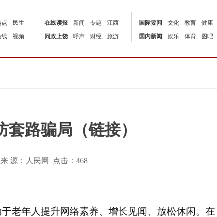
热点
民生
在线读报
新闻
专题
江西
国际要闻
文化
教育
健康
热线
视频
问政上饶
呼声
财经
旅游
国内新闻
娱乐
体育
图吧
防套路骗局（链接）
:47 | 来 源：人民网 点击：
468
助于老年人提升网络素养、增长见闻、放松休闲。在