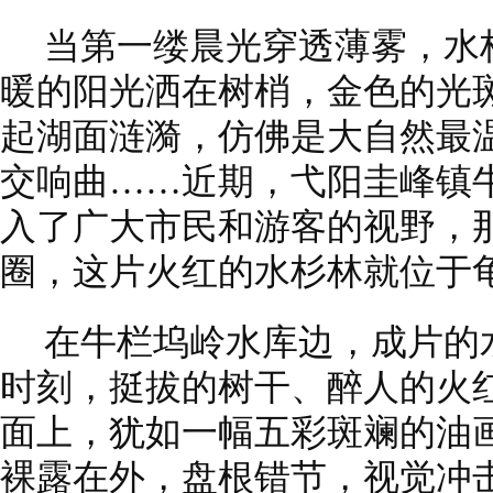
当第一缕晨光穿透薄雾，水
暖的阳光洒在树梢，金色的光
起湖面涟漪，仿佛是大自然最
交响曲……近期，弋阳圭峰镇
入了广大市民和游客的视野，
圈，这片火红的水杉林就位于
在牛栏坞岭水库边，成片的
时刻，挺拔的树干、醉人的火
面上，犹如一幅五彩斑斓的油
裸露在外，盘根错节，视觉冲