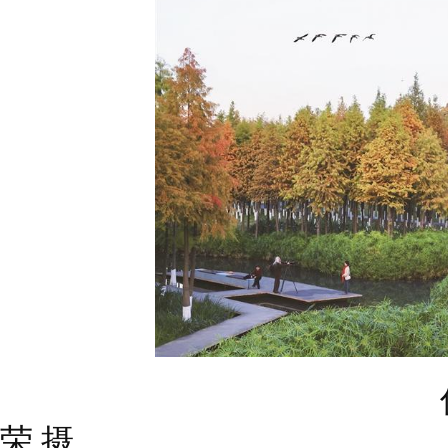
信江生态走廊
荣 摄