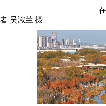
在信江生态走廊
者 吴淑兰 摄