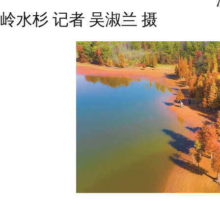
岭水杉 记者 吴淑兰 摄
弋阳圭峰镇