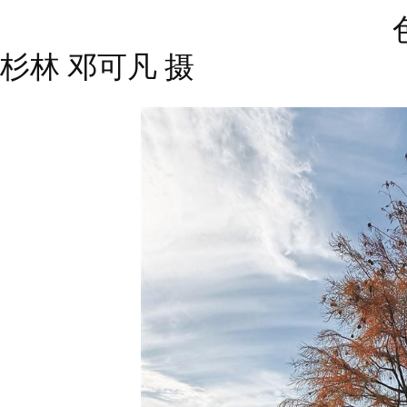
色彩斑斓的信
杉林 邓可凡 摄