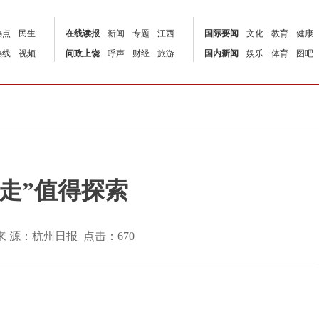
热点
民生
在线读报
新闻
专题
江西
国际要闻
文化
教育
健康
热线
视频
问政上饶
呼声
财经
旅游
国内新闻
娱乐
体育
图吧
走”值得探索
:53 | 来 源：杭州日报 点击：
670