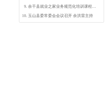
六次代表大会代表团召集人会议召开
余干县就业之家业务规范化培训课程开
发培训师资培训班圆满结业
玉山县委常委会会议召开 余洪雷主持