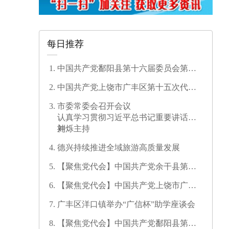
每日推荐
中国共产党鄱阳县第十六届委员会第一
次全体会议召开
中国共产党上饶市广丰区第十五次代表
大会开幕
市委常委会召开会议
认真学习贯彻习近平总书记重要讲话精
神
刘烁主持
德兴持续推进全域旅游高质量发展
【聚焦党代会】中国共产党余干县第十
七次代表大会开幕
【聚焦党代会】中国共产党上饶市广信
区第三次代表大会胜利闭幕
广丰区洋口镇举办“广信杯”助学座谈会
【聚焦党代会】中国共产党鄱阳县第十