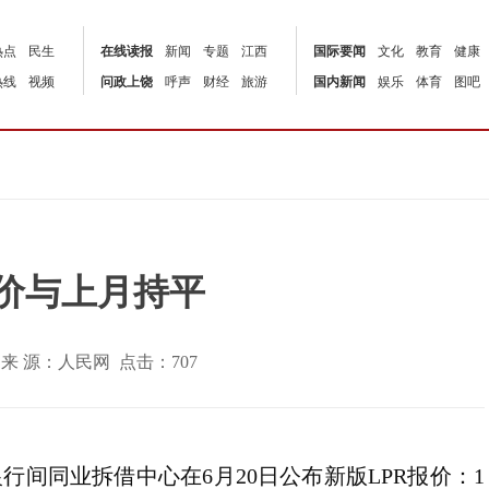
热点
民生
在线读报
新闻
专题
江西
国际要闻
文化
教育
健康
热线
视频
问政上饶
呼声
财经
旅游
国内新闻
娱乐
体育
图吧
报价与上月持平
:00 | 来 源：人民网 点击：
707
行间同业拆借中心在6月20日公布新版LPR报价：1