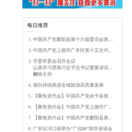
每日推荐
中国共产党鄱阳县第十六届委员会第一
次全体会议召开
中国共产党上饶市广丰区第十五次代表
大会开幕
市委常委会召开会议
认真学习贯彻习近平总书记重要讲话精
神
刘烁主持
德兴持续推进全域旅游高质量发展
【聚焦党代会】中国共产党余干县第十
七次代表大会开幕
【聚焦党代会】中国共产党上饶市广信
区第三次代表大会胜利闭幕
【聚焦党代会】中国共产党鄱阳县第十
六次代表大会代表团召集人会议召开
广丰区洋口镇举办“广信杯”助学座谈会